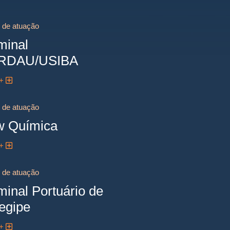
 de atuação
minal
RDAU/USIBA
 +
 de atuação
 Química
 +
 de atuação
minal Portuário de
egipe
 +