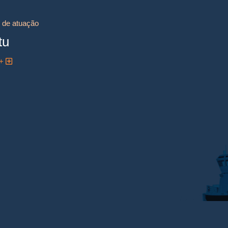
 de atuação
tu
 +